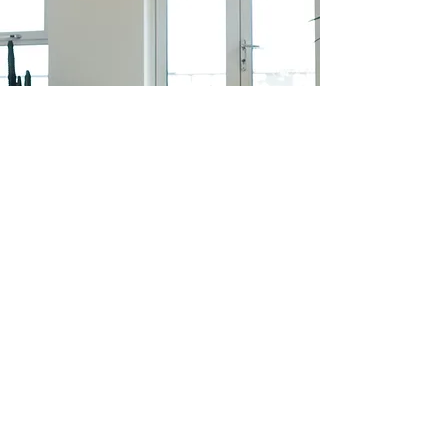
Discover Our
Membership Plans
and Get Unlimited