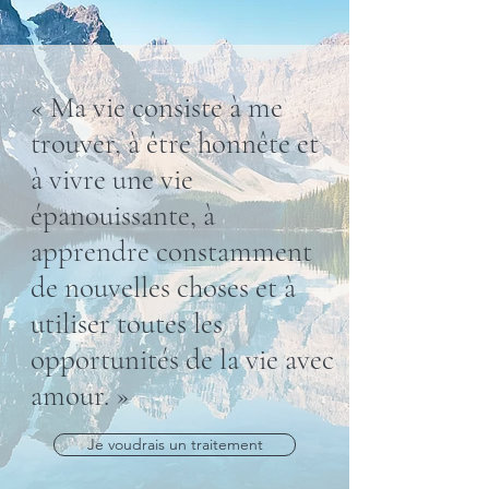
« Ma vie consiste à me
trouver, à être honnête et
à vivre une vie
épanouissante, à
apprendre constamment
de nouvelles choses et à
utiliser toutes les
opportunités de la vie avec
amour. »
Je voudrais un traitement