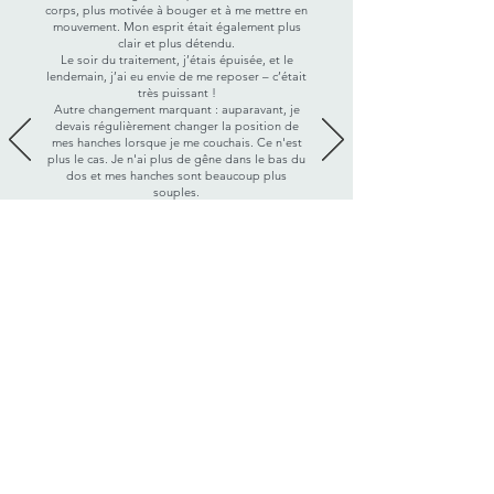
corps, plus motivée à bouger et à me mettre en
mouvement. Mon esprit était également plus
clair et plus détendu.
Le soir du traitement, j’étais épuisée, et le
lendemain, j’ai eu envie de me reposer – c’était
très puissant !
Autre changement marquant : auparavant, je
devais régulièrement changer la position de
mes hanches lorsque je me couchais. Ce n'est
plus le cas. Je n'ai plus de gêne dans le bas du
dos et mes hanches sont beaucoup plus
souples.
Je suis très reconnaissante d’avoir eu
l’opportunité de recevoir vos deux traitements.
C'est pourquoi je me tourne à nouveau vers toi
aujourd'hui. J'ai beaucoup parlé de toi parmi
mes amis, et j'espère que ce que tu nous as
donné te sera rendu au centuple.
Avec une profonde gratitude 🙏✨️
Natacha