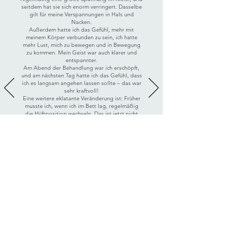
seitdem hat sie sich enorm verringert. Dasselbe
gilt für meine Verspannungen in Hals und
Nacken.
Außerdem hatte ich das Gefühl, mehr mit
meinem Körper verbunden zu sein, ich hatte
mehr Lust, mich zu bewegen und in Bewegung
zu kommen. Mein Geist war auch klarer und
entspannter.
Am Abend der Behandlung war ich erschöpft,
und am nächsten Tag hatte ich das Gefühl, dass
ich es langsam angehen lassen sollte – das war
sehr kraftvoll!
Eine weitere eklatante Veränderung ist: Früher
musste ich, wenn ich im Bett lag, regelmäßig
die Hüftposition wechseln. Das ist jetzt nicht
mehr der Fall. Ich habe kein unangenehmes
Gefühl mehr im Lendenwirbelbereich und meine
Hüften sind viel flexibler.
Ich bin sehr dankbar, dass ich die Gelegenheit
hatte, Ihre beiden Behandlungen in Anspruch zu
nehmen.
Deshalb wende ich mich heute wieder an Sie.
Ich habe übrigens in meinem Bekanntenkreis
viel von Ihnen erzählt, und ich wünsche Ihnen,
dass das, was Sie uns geschenkt haben,
hundertfach zu Ihnen zurückkehrt.
In tiefer Dankbarkeit 🙏✨️
Natacha