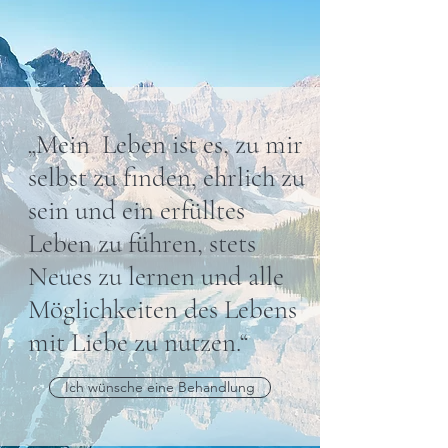
„Mein Leben ist es, zu mir
selbst zu finden, ehrlich zu
sein und ein erfülltes
Leben zu führen, stets
Neues zu lernen und alle
Möglichkeiten des Lebens
mit Liebe zu nutzen.“
Ich wünsche eine Behandlung